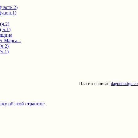
(часть 2)
(часть1)
(ч.2)
 ч.1)
нщина
т Марса...
ч.2)
ч.1)
Плагин написан
dagondesign.c