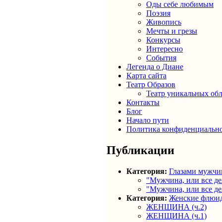
Оды себе любимым
Поэзия
Живопись
Мечты и грезы
Конкурсы
Интересно
События
Легенда о Диане
Карта сайта
Театр Образов
Театр уникальных об
Контакты
Блог
Начало пути
Политика конфиденциальн
Публикации
Категория:
Глазами мужч
"Мужчина, или все дел
"Мужчина, или все дел
Категория:
Женские флюи
ЖЕНЩИНА (ч.2)
ЖЕНЩИНА (ч.1)