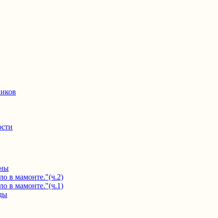
ликов
ости
ины
о в мамонте."(ч.2)
о в мамонте."(ч.1)
ды