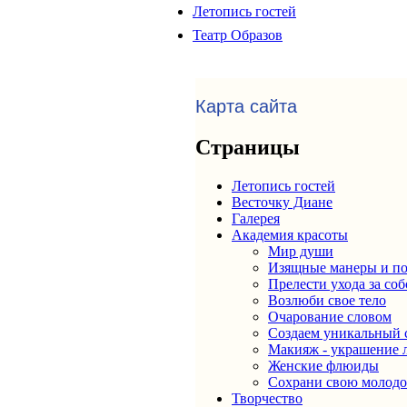
Летопись гостей
Театр Образов
Карта сайта
Страницы
Летопись гостей
Весточку Диане
Галерея
Академия красоты
Мир души
Изящные манеры и п
Прелести ухода за со
Возлюби свое тело
Очарование словом
Создаем уникальный 
Макияж - украшение 
Женские флюиды
Сохрани свою молодо
Творчество