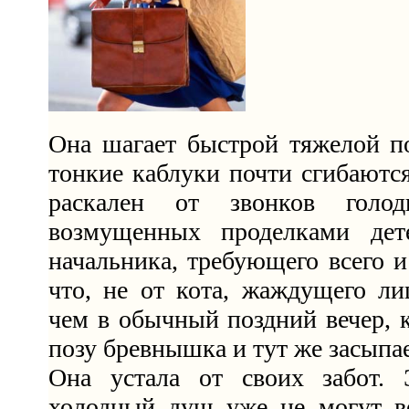
Она шагает быстрой тяжелой п
тонкие каблуки почти сгибаются
раскален от звонков голо
возмущенных проделками дете
начальника, требующего всего и 
что, не от кота, жаждущего ли
чем в обычный поздний вечер, к
позу бревнышка и тут же засыпае
Она устала от своих забот. 
холодный душ уже не могут в